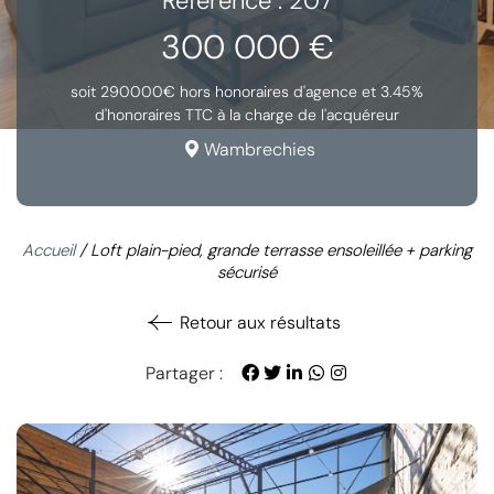
Référence : 207
300 000 €
soit 290000€ hors honoraires d'agence et 3.45%
d'honoraires TTC à la charge de l'acquéreur
Wambrechies
Accueil
/
Loft plain-pied, grande terrasse ensoleillée + parking
sécurisé
Retour aux résultats
Partager :