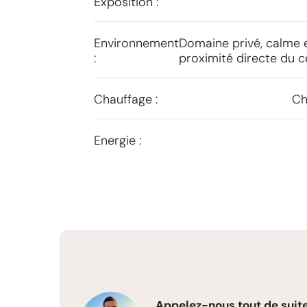
Exposition :
Environnement
Domaine privé, calme 
:
proximité directe du ce
Chauffage :
Ch
Energie :
Appelez-nous tout de suite