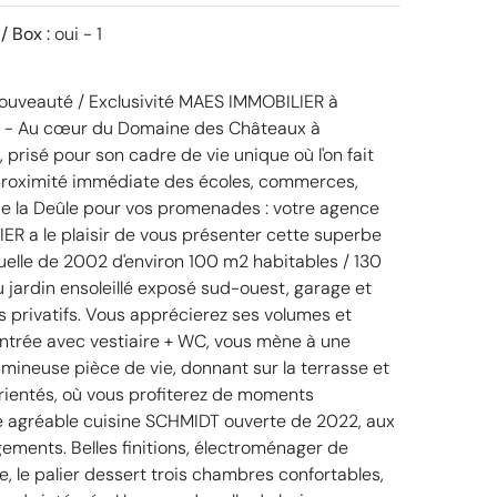
/ Box :
oui - 1
ouveauté / Exclusivité MAES IMMOBILIER à
- Au cœur du Domaine des Châteaux à
risé pour son cadre de vie unique où l'on fait
 proximité immédiate des écoles, commerces,
de la Deûle pour vos promenades : votre agence
R a le plaisir de vous présenter cette superbe
uelle de 2002 d'environ 100 m2 habitables / 130
u jardin ensoleillé exposé sud-ouest, garage et
 privatifs. Vous apprécierez ses volumes et
'entrée avec vestiaire + WC, vous mène à une
umineuse pièce de vie, donnant sur la terrasse et
orientés, où vous profiterez de moments
e agréable cuisine SCHMIDT ouverte de 2022, aux
ments. Belles finitions, électroménager de
age, le palier dessert trois chambres confortables,