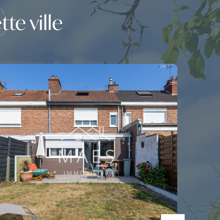
S
te ville