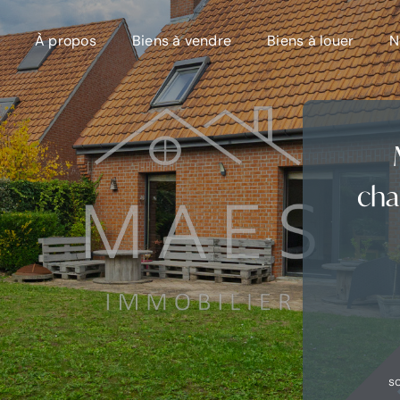
À propos
Biens à vendre
Biens à louer
N
cha
s