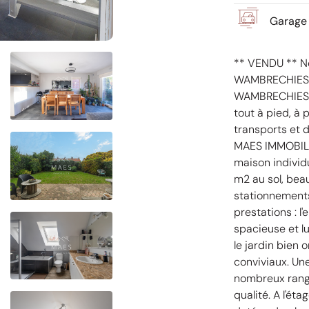
Garage 
** VENDU ** N
WAMBRECHIES 
WAMBRECHIES, p
tout à pied, à
transports et 
MAES IMMOBILIE
maison individ
m2 au sol, bea
stationnements
prestations : l
spacieuse et l
le jardin bien 
conviviaux. Un
nombreux range
qualité. A l'ét