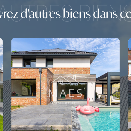
AUTRES BIEN
ez d'autres biens dans cet