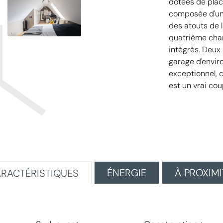
dotées de plac
composée d'une
des atouts de 
quatrième cham
intégrés. Deux
garage d'envir
exceptionnel, 
est un vrai cou
ÉNERGIE
À PROXIMI
RACTÉRISTIQUES