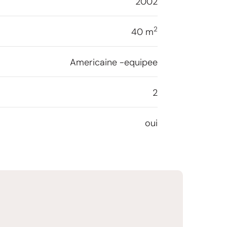
2002
2
40 m
Americaine -equipee
2
oui