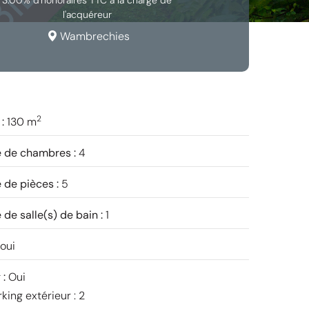
3.00% d'honoraires TTC à la charge de
l'acquéreur
Wambrechies
2
 :
130 m
 de chambres :
4
de pièces :
5
de salle(s) de bain :
1
oui
 :
Oui
king extérieur : 2