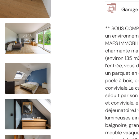
Garage 
** SOUS COMP
un environneme
MAES IMMOBILIE
charmante mais
(environ 135 m
l’entrée, vous
un parquet en 
poêle à bois, 
conviviale.La c
séduit par son
et conviviale, 
déjeunatoire.L
lumineuses ain
baignoire, gr
meuble vasque.