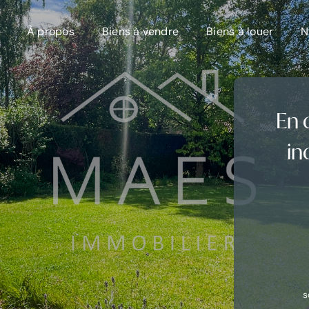
À propos
Biens à vendre
Biens à louer
N
En 
in
s