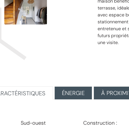
maison bénéfic
terrasse, idé
avec espace bu
stationnement 
entretenue et 
futurs proprié
une visite.
ÉNERGIE
À PROXIMI
RACTÉRISTIQUES
Sud-ouest
Construction :