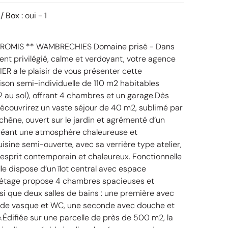
/ Box :
oui - 1
ROMIS ** WAMBRECHIES Domaine prisé - Dans
nt privilégié, calme et verdoyant, votre agence
R a le plaisir de vous présenter cette
on semi-individuelle de 110 m2 habitables
2 au sol), offrant 4 chambres et un garage.Dès
 découvrirez un vaste séjour de 40 m2, sublimé par
chêne, ouvert sur le jardin et agrémenté d’un
créant une atmosphère chaleureuse et
uisine semi-ouverte, avec sa verrière type atelier,
 esprit contemporain et chaleureux. Fonctionnelle
elle dispose d’un îlot central avec espace
’étage propose 4 chambres spacieuses et
si que deux salles de bains : une première avec
ande vasque et WC, une seconde avec douche et
Édifiée sur une parcelle de près de 500 m2, la