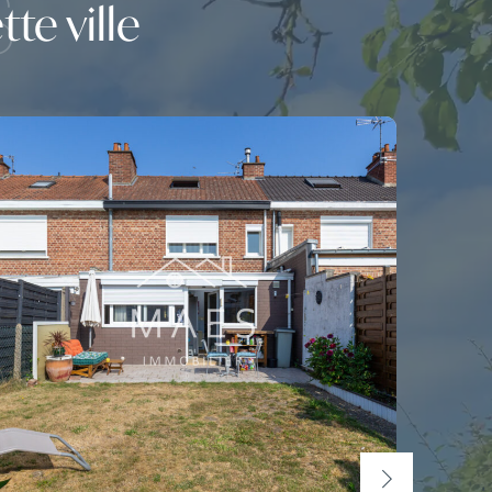
S
te ville