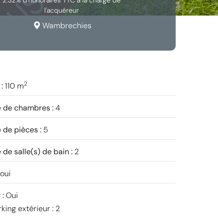
2.32% d'honoraires TTC à la charge de
l'acquéreur
Wambrechies
2
 :
110 m
 de chambres :
4
de pièces :
5
de salle(s) de bain :
2
oui
 :
Oui
king extérieur : 2