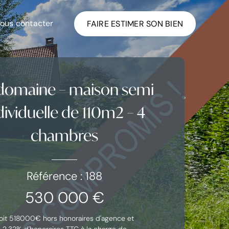
ous contacter
FAIRE ESTIMER SON BIEN
domaine – maison semi
dividuelle de 110m2 – 4
chambres
Référence : 188
530 000 €
oit 518000€ hors honoraires d'agence et