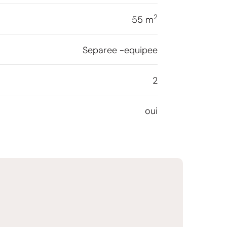
2
55 m
Separee -equipee
2
oui