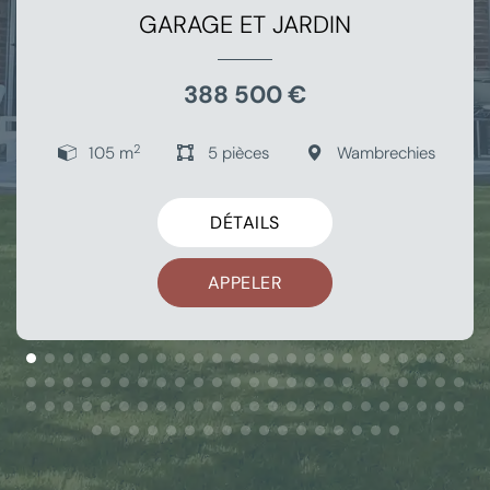
GARAGE ET JARDIN
388 500 €
2
105 m
5 pièces
Wambrechies
DÉTAILS
APPELER