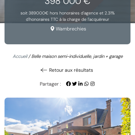
398 000 €
soit 389000€ hors honoraires d'agence et 2.31%
d'honoraires TTC à la charge de l'acquéreur
Wambrechies
Accueil
/
Belle maison semi-individuelle, jardin + garage
Retour aux résultats
Partager :