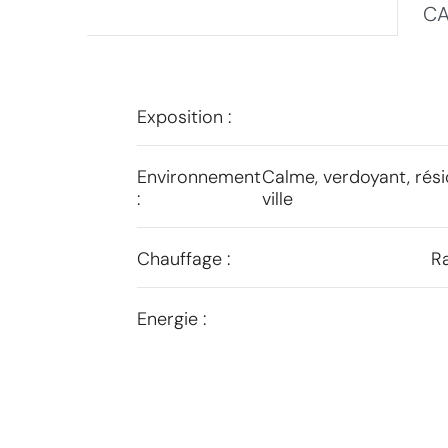
CA
Exposition :
Environnement
Calme, verdoyant, rési
:
ville
Chauffage :
Ra
Energie :