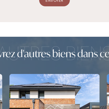
AUTRES BIEN
ez d'autres biens dans cet