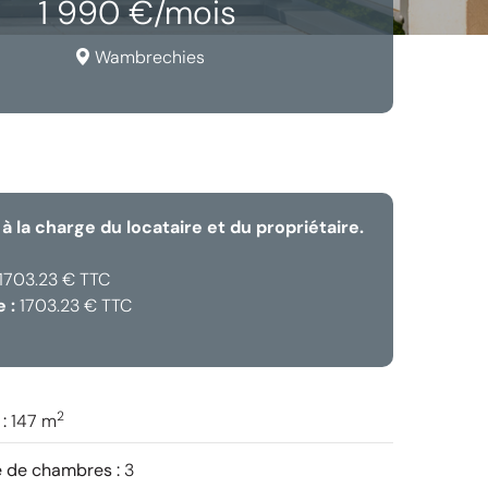
1 990 €/mois
Wambrechies
à la charge du locataire et du propriétaire.
1703.23 € TTC
 :
1703.23 € TTC
2
 :
147 m
 de chambres :
3