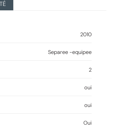
TÉ
2010
Separee -equipee
2
oui
oui
Oui