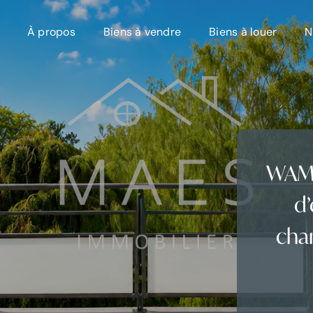
À propos
Biens à vendre
Biens à louer
N
WAM
d’
cha