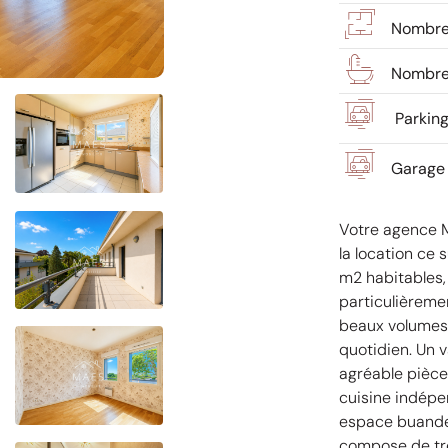
Nombre 
Nombre 
Parking
Garage 
Votre agence M
la location ce
m2 habitables,
particulièreme
beaux volumes 
quotidien. Un 
agréable pièce
cuisine indépe
espace buander
compose de tro