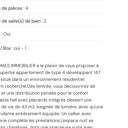
de pièces :
4
de salle(s) de bain :
2
 :
Oui
/ Box :
oui - 1
AES IMMOBILIER a le plaisir de vous proposer à
 superbe appartement de type 4 développant 147
 situé dans un environnement résidentiel
nt recherché.Dès l'entrée, vous découvrirez de
et une distribution pensée pour le confort
vaste hall avec placards intégrés dessert une
 de vie de 43 m2, baignée de lumière, ainsi qu'une
ndante entièrement équipée. Un cellier avec
ie complète les prestations.L'espace nuit se
is chambres, dont une spacieuse suite avec