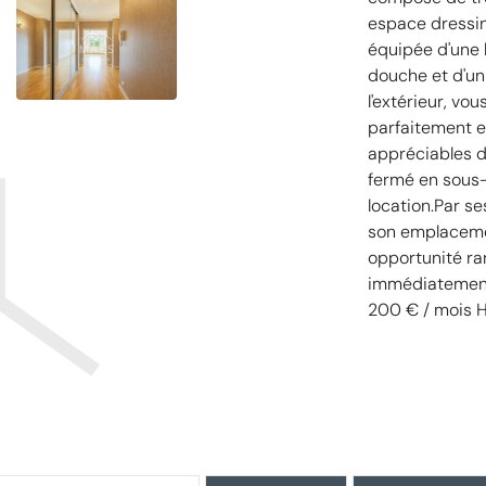
espace dressing
équipée d'une b
douche et d'u
l'extérieur, vo
parfaitement e
appréciables d
fermé en sous-s
location.Par s
son emplacemen
opportunité ra
immédiatement.
200 € / mois H