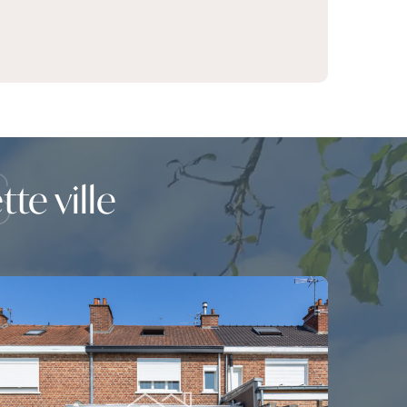
S
te ville