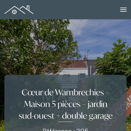
to
na
Cœur de Wambrechies –
Maison 5 pièces – jardin
sud-ouest + double garage