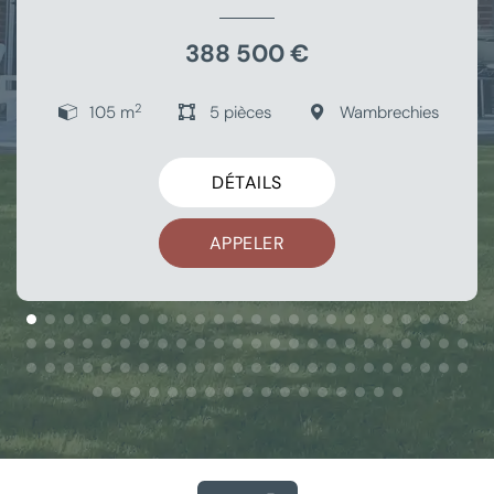
388 500 €
2
105 m
5 pièces
Wambrechies
DÉTAILS
APPELER