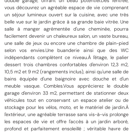
double garage, offrant un beau potentiel.Dès l'entrée,
vous découvrez un agréable espace de vie comprenant
un séjour lumineux ouvert sur la cuisine, avec une très
belle vue sur le jardin grâce à sa grande baie vitrée. Une
salle à manger agrémentée d'une cheminée, pourra
facilement devenir un chaleureux salon, un vaste bureau,
une salle de jeux ou encore une chambre de plain-pied
selon vos envies.Une buanderie ainsi que des WC
indépendants complètent ce niveau.À l'étage, le palier
dessert trois chambres confortables d'environ 12,3 m2,
10,5 m2 et 9 m2 (rangements inclus), ainsi qu'une salle de
bains équipée d'une baignoire avec douche et d'un
meuble vasque. Combles.Vous apprécierez le double
garage d'environ 33 m2, permettant de stationner deux
véhicules tout en conservant un espace atelier ou de
stockage pour les vélos, moto, et le matériel de jardin.À
l'extérieur, une agréable terrasse sans vis-à-vis prolonge
les espaces de vie et offre l'accès à un jardin arboré,
profond et parfaitement ensoleillé ; véritable havre de