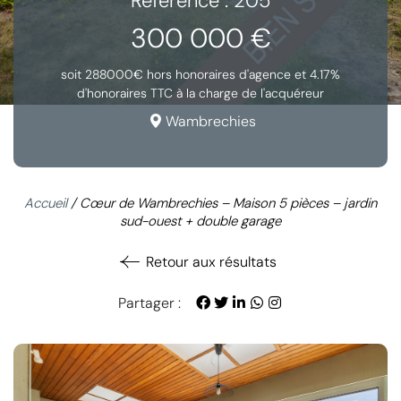
Référence : 205
300 000 €
soit 288000€ hors honoraires d'agence et 4.17%
d'honoraires TTC à la charge de l'acquéreur
Wambrechies
Accueil
/
Cœur de Wambrechies – Maison 5 pièces – jardin
sud-ouest + double garage
Retour aux résultats
Partager :